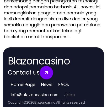
berkembang dengan peningkatan teknologi
dan adopsi permainan berbasis AI. Inovasi ini
memungkinkan pengalaman bermain yang
lebih imersif dengan sistem live dealer yang
semakin canggih dan penawaran permainan
baru yang memanfaatkan teknologi
blockchain untuk transparansi.
Blazoncasino
Contact us
Home Page
News
FAQs
Jobs
info
@
blazoncasino.com
Copyright
©
2026
Blazoncasino
.
All rights reserved