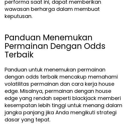
performa saat ini, dapat memberikan
wawasan berharga dalam membuat
keputusan.
Panduan Menemukan
Permainan Dengan Odds
Terbaik
Panduan untuk menemukan permainan
dengan odds terbaik mencakup memahami
volatilitas permainan dan cara kerja house
edge. Misalnya, permainan dengan house
edge yang rendah seperti blackjack memberi
kesempatan lebih tinggi untuk menang dalam
jangka panjang jika Anda mengikuti strategi
dasar yang tepat.