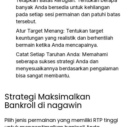
Tetapkan Batas Kerugian:
Tentukan berapa
banyak Anda bersedia untuk kehilangan
pada setiap sesi permainan dan patuhi batas
tersebut.
Atur Target Menang:
Tentukan target
keuntungan yang realistik dan berhentilah
bermain ketika Anda mencapainya.
Catat Setiap Taruhan Anda:
Memahami
seberapa sukses strategi Anda dan
menyesuaikannya berdasarkan pengalaman
bisa sangat membantu.
Strategi Maksimalkan
Bankroll di nagawin
Pilih jenis permainan yang memiliki RTP tinggi