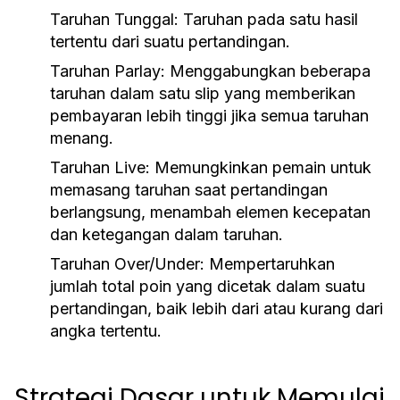
Taruhan Tunggal:
Taruhan pada satu hasil
tertentu dari suatu pertandingan.
Taruhan Parlay:
Menggabungkan beberapa
taruhan dalam satu slip yang memberikan
pembayaran lebih tinggi jika semua taruhan
menang.
Taruhan Live:
Memungkinkan pemain untuk
memasang taruhan saat pertandingan
berlangsung, menambah elemen kecepatan
dan ketegangan dalam taruhan.
Taruhan Over/Under:
Mempertaruhkan
jumlah total poin yang dicetak dalam suatu
pertandingan, baik lebih dari atau kurang dari
angka tertentu.
Strategi Dasar untuk Memulai