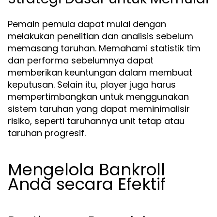
Pemain pemula dapat mulai dengan
melakukan penelitian dan analisis sebelum
memasang taruhan. Memahami statistik tim
dan performa sebelumnya dapat
memberikan keuntungan dalam membuat
keputusan. Selain itu, player juga harus
mempertimbangkan untuk menggunakan
sistem taruhan yang dapat meminimalisir
risiko, seperti taruhannya unit tetap atau
taruhan progresif.
Mengelola Bankroll
Anda secara Efektif