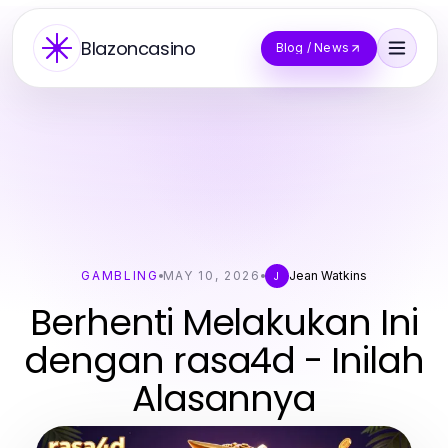
Blazoncasino
Blog / News
GAMBLING
MAY 10, 2026
Jean Watkins
J
Berhenti Melakukan Ini
dengan rasa4d - Inilah
Alasannya