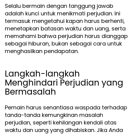
Selalu bermain dengan tanggung jawab
adalah kunci untuk menikmati perjudian. Ini
termasuk mengetahui kapan harus berhenti,
menetapkan batasan waktu dan uang, serta
memahami bahwa perjudian harus dianggap
sebagai hiburan, bukan sebagai cara untuk
menghasilkan pendapatan.
Langkah-langkah
Menghindari Perjudian yang
Bermasalah
Pemain harus senantiasa waspada terhadap
tanda-tanda kemungkinan masalah
perjudian, seperti kehilangan kendali atas
waktu dan uang yang dihabiskan. Jika Anda