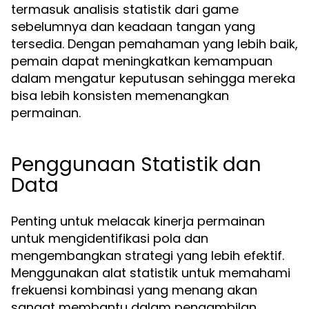
termasuk analisis statistik dari game
sebelumnya dan keadaan tangan yang
tersedia. Dengan pemahaman yang lebih baik,
pemain dapat meningkatkan kemampuan
dalam mengatur keputusan sehingga mereka
bisa lebih konsisten memenangkan
permainan.
Penggunaan Statistik dan
Data
Penting untuk melacak kinerja permainan
untuk mengidentifikasi pola dan
mengembangkan strategi yang lebih efektif.
Menggunakan alat statistik untuk memahami
frekuensi kombinasi yang menang akan
sangat membantu dalam pengambilan