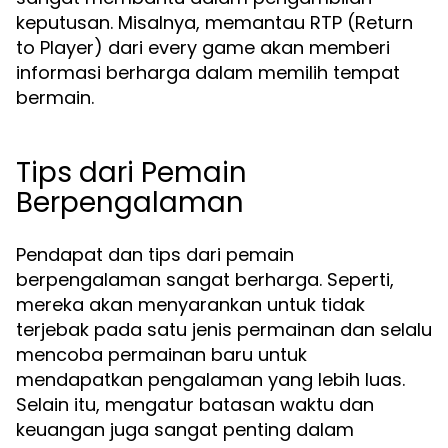
keputusan. Misalnya, memantau RTP (Return
to Player) dari every game akan memberi
informasi berharga dalam memilih tempat
bermain.
Tips dari Pemain
Berpengalaman
Pendapat dan tips dari pemain
berpengalaman sangat berharga. Seperti,
mereka akan menyarankan untuk tidak
terjebak pada satu jenis permainan dan selalu
mencoba permainan baru untuk
mendapatkan pengalaman yang lebih luas.
Selain itu, mengatur batasan waktu dan
keuangan juga sangat penting dalam