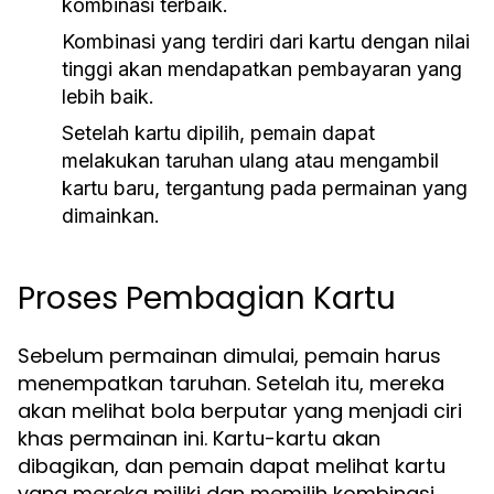
kombinasi terbaik.
Kombinasi yang terdiri dari kartu dengan nilai
tinggi akan mendapatkan pembayaran yang
lebih baik.
Setelah kartu dipilih, pemain dapat
melakukan taruhan ulang atau mengambil
kartu baru, tergantung pada permainan yang
dimainkan.
Proses Pembagian Kartu
Sebelum permainan dimulai, pemain harus
menempatkan taruhan. Setelah itu, mereka
akan melihat bola berputar yang menjadi ciri
khas permainan ini. Kartu-kartu akan
dibagikan, dan pemain dapat melihat kartu
yang mereka miliki dan memilih kombinasi