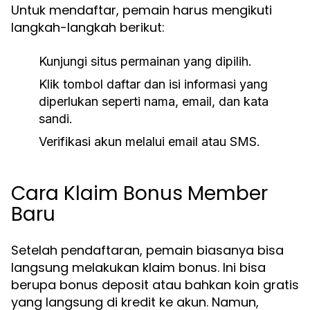
Untuk mendaftar, pemain harus mengikuti
langkah-langkah berikut:
Kunjungi situs permainan yang dipilih.
Klik tombol daftar dan isi informasi yang
diperlukan seperti nama, email, dan kata
sandi.
Verifikasi akun melalui email atau SMS.
Cara Klaim Bonus Member
Baru
Setelah pendaftaran, pemain biasanya bisa
langsung melakukan klaim bonus. Ini bisa
berupa bonus deposit atau bahkan koin gratis
yang langsung di kredit ke akun. Namun,