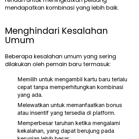
mendapatkan kombinasi yang lebih baik.
Menghindari Kesalahan
Umum
Beberapa kesalahan umum yang sering
dilakukan oleh pemain baru termasuk:
Memilih untuk mengambil kartu baru terlalu
cepat tanpa memperhitungkan kombinasi
yang ada.
Melewatkan untuk memanfaatkan bonus
atau insentif yang tersedia di platform.
Memperbesar taruhan ketika mengalami
kekalahan, yang dapat berujung pada
kerugian lebih besar.