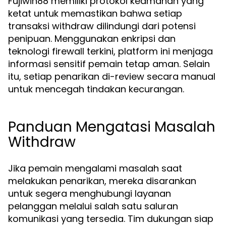
Fujiwin88 memiliki protokol keamanan yang
ketat untuk memastikan bahwa setiap
transaksi withdraw dilindungi dari potensi
penipuan. Menggunakan enkripsi dan
teknologi firewall terkini, platform ini menjaga
informasi sensitif pemain tetap aman. Selain
itu, setiap penarikan di-review secara manual
untuk mencegah tindakan kecurangan.
Panduan Mengatasi Masalah
Withdraw
Jika pemain mengalami masalah saat
melakukan penarikan, mereka disarankan
untuk segera menghubungi layanan
pelanggan melalui salah satu saluran
komunikasi yang tersedia. Tim dukungan siap