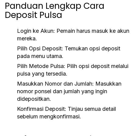
Panduan Lengkap Cara
Deposit Pulsa
Login ke Akun:
Pemain harus masuk ke akun
mereka.
Pilih Opsi Deposit:
Temukan opsi deposit
pada menu utama.
Pilih Metode Pulsa:
Pilih opsi deposit melalui
pulsa yang tersedia.
Masukkan Nomor dan Jumlah:
Masukkan
nomor ponsel dan jumlah yang ingin
didepositkan.
Konfirmasi Deposit:
Tinjau semua detail
sebelum mengkonfirmasi.