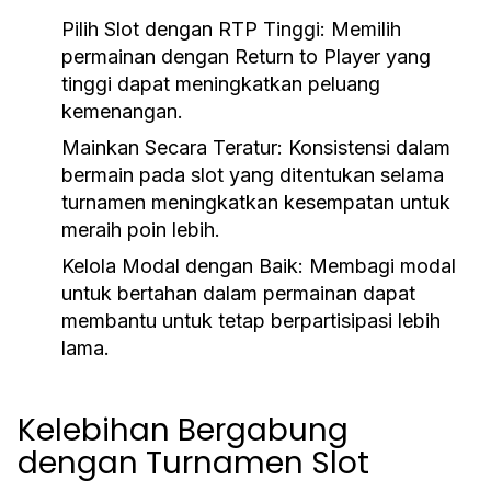
Pilih Slot dengan RTP Tinggi:
Memilih
permainan dengan Return to Player yang
tinggi dapat meningkatkan peluang
kemenangan.
Mainkan Secara Teratur:
Konsistensi dalam
bermain pada slot yang ditentukan selama
turnamen meningkatkan kesempatan untuk
meraih poin lebih.
Kelola Modal dengan Baik:
Membagi modal
untuk bertahan dalam permainan dapat
membantu untuk tetap berpartisipasi lebih
lama.
Kelebihan Bergabung
dengan Turnamen Slot