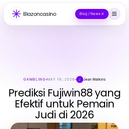
Blazoncasino
Blog / News
GAMBLING
MAY 19, 2026
Jean Watkins
J
Prediksi Fujiwin88 yang
Efektif untuk Pemain
Judi di 2026