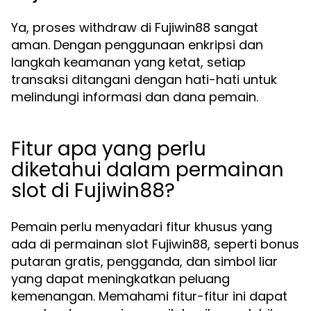
Ya, proses withdraw di Fujiwin88 sangat
aman. Dengan penggunaan enkripsi dan
langkah keamanan yang ketat, setiap
transaksi ditangani dengan hati-hati untuk
melindungi informasi dan dana pemain.
Fitur apa yang perlu
diketahui dalam permainan
slot di Fujiwin88?
Pemain perlu menyadari fitur khusus yang
ada di permainan slot Fujiwin88, seperti bonus
putaran gratis, pengganda, dan simbol liar
yang dapat meningkatkan peluang
kemenangan. Memahami fitur-fitur ini dapat