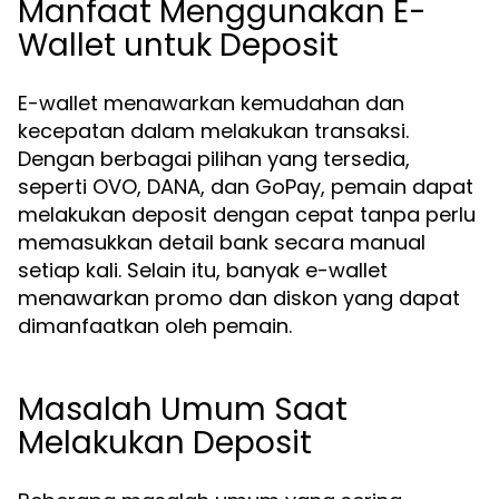
Manfaat Menggunakan E-
Wallet untuk Deposit
E-wallet menawarkan kemudahan dan
kecepatan dalam melakukan transaksi.
Dengan berbagai pilihan yang tersedia,
seperti OVO, DANA, dan GoPay, pemain dapat
melakukan deposit dengan cepat tanpa perlu
memasukkan detail bank secara manual
setiap kali. Selain itu, banyak e-wallet
menawarkan promo dan diskon yang dapat
dimanfaatkan oleh pemain.
Masalah Umum Saat
Melakukan Deposit