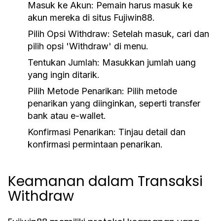
Masuk ke Akun:
Pemain harus masuk ke
akun mereka di situs Fujiwin88.
Pilih Opsi Withdraw:
Setelah masuk, cari dan
pilih opsi 'Withdraw' di menu.
Tentukan Jumlah:
Masukkan jumlah uang
yang ingin ditarik.
Pilih Metode Penarikan:
Pilih metode
penarikan yang diinginkan, seperti transfer
bank atau e-wallet.
Konfirmasi Penarikan:
Tinjau detail dan
konfirmasi permintaan penarikan.
Keamanan dalam Transaksi
Withdraw