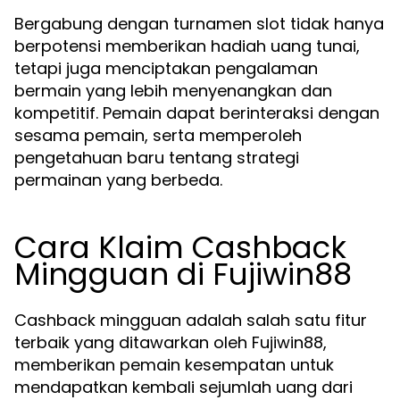
Bergabung dengan turnamen slot tidak hanya
berpotensi memberikan hadiah uang tunai,
tetapi juga menciptakan pengalaman
bermain yang lebih menyenangkan dan
kompetitif. Pemain dapat berinteraksi dengan
sesama pemain, serta memperoleh
pengetahuan baru tentang strategi
permainan yang berbeda.
Cara Klaim Cashback
Mingguan di Fujiwin88
Cashback mingguan adalah salah satu fitur
terbaik yang ditawarkan oleh Fujiwin88,
memberikan pemain kesempatan untuk
mendapatkan kembali sejumlah uang dari