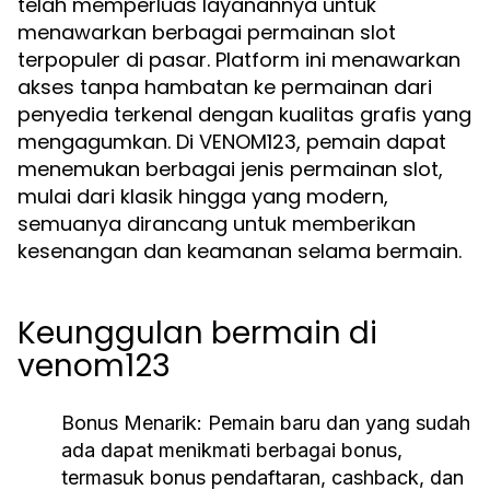
telah memperluas layanannya untuk
menawarkan berbagai permainan slot
terpopuler di pasar. Platform ini menawarkan
akses tanpa hambatan ke permainan dari
penyedia terkenal dengan kualitas grafis yang
mengagumkan. Di VENOM123, pemain dapat
menemukan berbagai jenis permainan slot,
mulai dari klasik hingga yang modern,
semuanya dirancang untuk memberikan
kesenangan dan keamanan selama bermain.
Keunggulan bermain di
venom123
Bonus Menarik:
Pemain baru dan yang sudah
ada dapat menikmati berbagai bonus,
termasuk bonus pendaftaran, cashback, dan