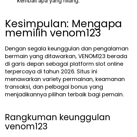
kembali apa yang hilang.
Kesimpulan: Mengapa
memilih venom123
Dengan segala keunggulan dan pengalaman
bermain yang ditawarkan, VENOM123 berada
di garis depan sebagai platform slot online
terpercaya di tahun 2026. Situs ini
menawarkan variety permainan, keamanan
transaksi, dan pelbagai bonus yang
menjadikannya pilihan terbaik bagi pemain.
Rangkuman keunggulan
venom123