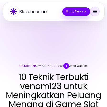
Blazoncasino
Blog / News
GAMBLING
MAY 22, 2026
Jean Watkins
J
10 Teknik Terbukti
venom123 untuk
Meningkatkan Peluang
Menang di Game Slot