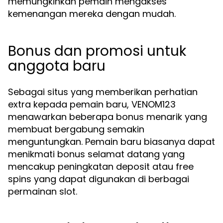
memungkinkan pemain mengakses
kemenangan mereka dengan mudah.
Bonus dan promosi untuk
anggota baru
Sebagai situs yang memberikan perhatian
extra kepada pemain baru, VENOM123
menawarkan beberapa bonus menarik yang
membuat bergabung semakin
menguntungkan. Pemain baru biasanya dapat
menikmati bonus selamat datang yang
mencakup peningkatan deposit atau free
spins yang dapat digunakan di berbagai
permainan slot.