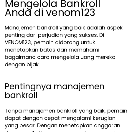
Mengelola Bankroll
Anda di venom123
Manajemen bankroll yang baik adalah aspek
penting dari perjudian yang sukses. Di
VENOM123, pemain didorong untuk
menetapkan batas dan memahami
bagaimana cara mengelola uang mereka
dengan bijak.
Pentingnya manajemen
bankroll
Tanpa manajemen bankroll yang baik, pemain
dapat dengan cepat mengalami kerugian
yang besar. Dengan menetapkan anggaran